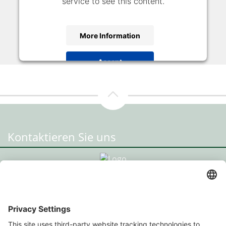
service to see this content.
More Information
Accept
powered by
Usercentrics Consent Management
Platform
Kontaktieren Sie uns
Standort Radstadt
HPU Immo GmbH
Prehauserplatz 3, 5550 Radstadt
+43 664 93 014 20