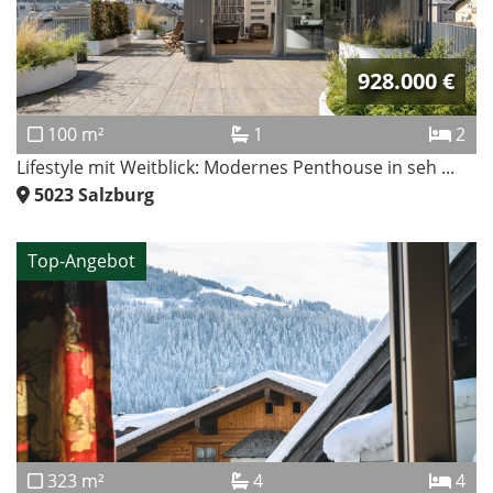
928.000 €
100 m²
1
2
Lifestyle mit Weitblick: Modernes Penthouse in seh ...
5023
Salzburg
Top-Angebot
323 m²
4
4