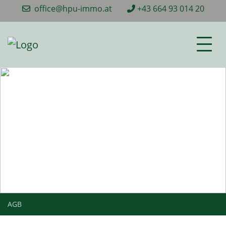
office@hpu-immo.at
+43 664 93 014 20
AGB