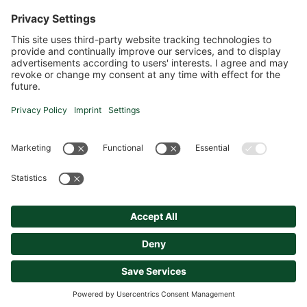
Prehauserplatz 3, 5550 Radstadt
+43 664 93 014 20
office@hpu-immo.at
Standort Salzburg
HPU Immo GmbH
Biberngasse 7, 5020 Salzburg
+43 664 93 014 20
paul.ueblagger@hpu-immo.at
HPU Immo GmbH © 2026
Kontakt
AGB
Impressum
Datenschutz
Datenschutzeinstellungen