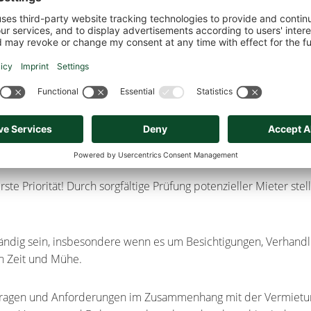
IMMOBILIE VERMIETEN
 Ihnen viele Vorteile!
ng auf dem Mietmarkt. Außerdem haben wir stets die lokalen M
lick.
etinteressenten hilft uns Ihre Immobilie effektiv zu vermarkte
ste Priorität! Durch sorgfältige Prüfung potenzieller Mieter stell
ändig sein, insbesondere wenn es um Besichtigungen, Verhandl
 Zeit und Mühe.
Fragen und Anforderungen im Zusammenhang mit der Vermietun