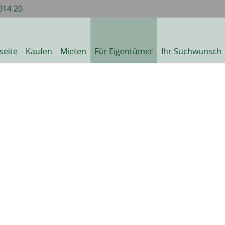
014 20
seite
Kaufen
Mieten
Für Eigentümer
Ihr Suchwunsch