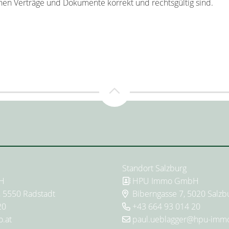
chen Verträge und Dokumente korrekt und rechtsgültig sind.
Standort Salzburg
H
HPU Immo GmbH
, 5550 Radstadt
Biberngasse 7, 5020 Salzb
20
+43 664 93 014 20
.at
paul.ueblagger@hpu-immo