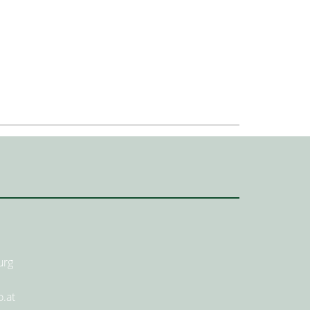
urg
.at