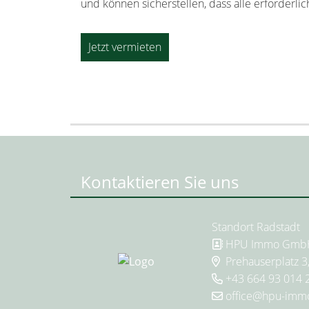
und können sicherstellen, dass alle erforderli
Jetzt vermieten
Kontaktieren Sie uns
Standort Radstadt
HPU Immo Gmb
Prehauserplatz 3
+43 664 93 014 
office@hpu-immo