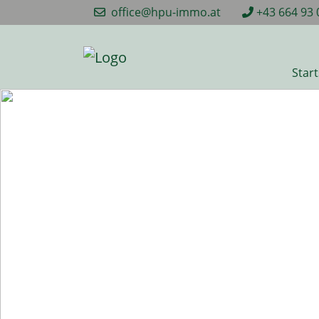
office@hpu-immo.at
+43 664 93 
Start