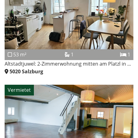
53 m²
1
1
Altstadtjuwel: 2-Zimmerwohnung mitten am Platzl in ...
5020
Salzburg
Vermietet