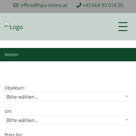
office@hpu-immo.at
+43 664 93 014 20
Mieten
Objektart:
Bitte wählen...
Ort:
Bitte wählen...
Preis bis: