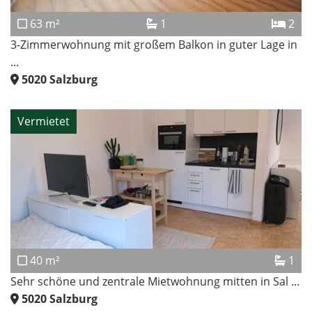
63 m²
1
2
3-Zimmerwohnung mit großem Balkon in guter Lage in
...
5020
Salzburg
Vermietet
40 m²
1
Sehr schöne und zentrale Mietwohnung mitten in Sal ...
5020
Salzburg