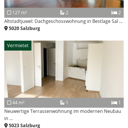
127 m²
2
2
Altstadtjuwel: Dachgeschosswohnung in Bestlage Sal ...
5020
Salzburg
Vermietet
44 m²
1
1
Neuwertige Terrassenwohnung im modernen Neubau
in ...
5023
Salzburg