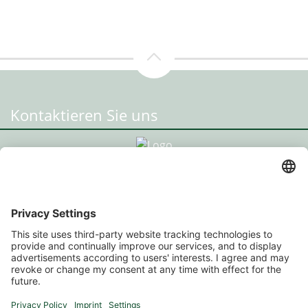
Kontaktieren Sie uns
Standort Radstadt
HPU Immo GmbH
Prehauserplatz 3, 5550 Radstadt
+43 664 93 014 20
office@hpu-immo.at
Standort Salzburg
HPU Immo GmbH