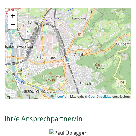
+
−
Leaflet
| Map data ©
OpenStreetMap
contributors
Ihr/e Ansprechpartner/in