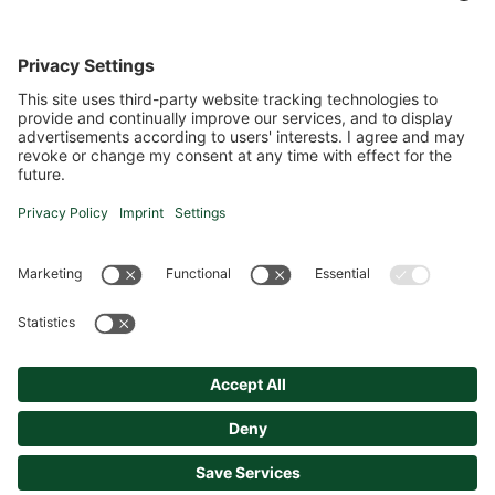
Standort Radstadt
HPU Immo GmbH
Prehauserplatz 3, 5550 Radstadt
+43 664 93 014 20
office@hpu-immo.at
Standort Salzburg
HPU Immo GmbH
Biberngasse 7, 5020 Salzburg
+43 664 93 014 20
paul.ueblagger@hpu-immo.at
HPU Immo GmbH © 2026
Kontakt
AGB
Impressum
Datenschutz
Datenschutzeinstellungen