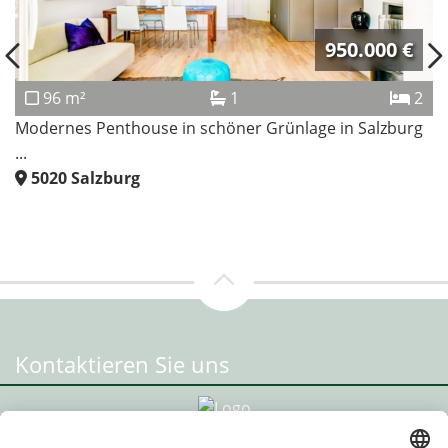
389.000 €
77 m²
1
2
3-Zimmerwohnung mit Balkon in idealer Lage in Salz ...
5020
Salzburg
Kontaktieren Sie uns