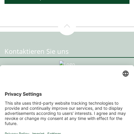
Kontaktieren Sie uns
Standort Radstadt
HPU Immo GmbH
Prehauserplatz 3, 5550 Radstadt
+43 664 93 014 20
office@hpu-immo.at
Standort Salzburg
HPU Immo GmbH